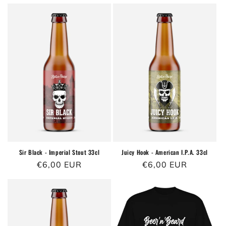
di
di
listino
listino
Sir Black - Imperial Stout 33cl
Juicy Hook - American I.P.A. 33cl
Prezzo
€6,00 EUR
Prezzo
€6,00 EUR
di
di
listino
listino