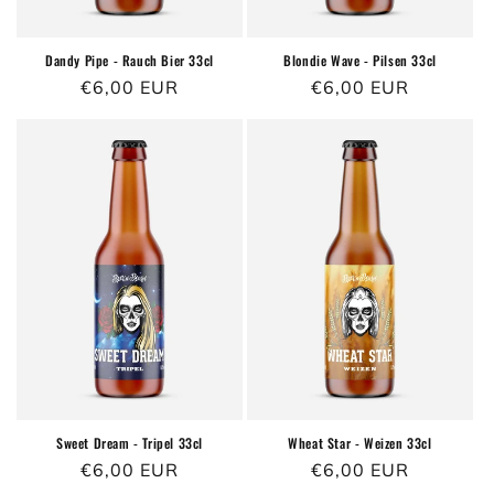
Dandy Pipe - Rauch Bier 33cl
Blondie Wave - Pilsen 33cl
Prezzo
€6,00 EUR
Prezzo
€6,00 EUR
di
di
listino
listino
Sweet Dream - Tripel 33cl
Wheat Star - Weizen 33cl
Prezzo
€6,00 EUR
Prezzo
€6,00 EUR