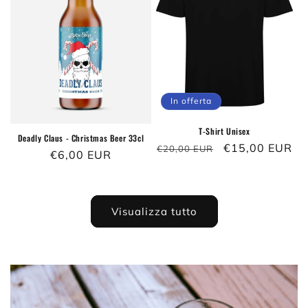
In offerta
T-Shirt Unisex
Deadly Claus - Christmas Beer 33cl
Prezzo
Prezzo
€15,00 EUR
€20,00 EUR
Prezzo
€6,00 EUR
di
scontato
di
listino
listino
Visualizza tutto