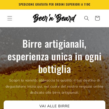
Vai
SPEDIZIONE GRATUITA PER ORDINI SUPERIORI A 119€
direttamente
ai contenuti
Carrello
Birre artigianali,
esperienza unica in ogni
bottiglia
Scopri la varietà, abbraccia la qualità: il tuo destino di
degustatore inizia qui, nel cuore del nostro negozio online
dedicato alle birre artigianali.
VAI ALLE BIRRE